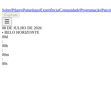
Sobre
|
Pilares
|
Painelistas
|
Experiência
|
Comunidade
|
Programação
|
Parce
Esgotado
08 DE JULHO DE 2026
• BELO HORIZONTE
00
d
:
00
h
:
00
m
:
00
s